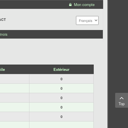
Mon compte
ACT
inois
ile
Extérieur
0
0
0
Top
0
0