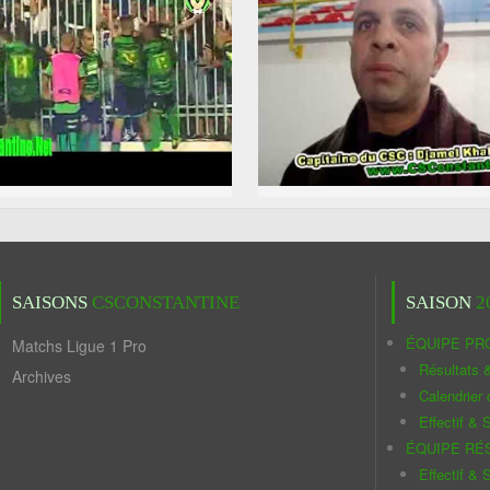
SAISONS
CSCONSTANTINE
SAISON
2
ÉQUIPE PR
Matchs Ligue 1 Pro
Résultats 
Archives
Calendrier
Effectif & S
ÉQUIPE RÉ
Effectif & S