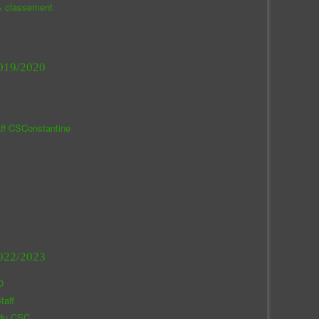
& classement
019/2020
aff CSConstantine
022/2023
O
taff
 du CSC