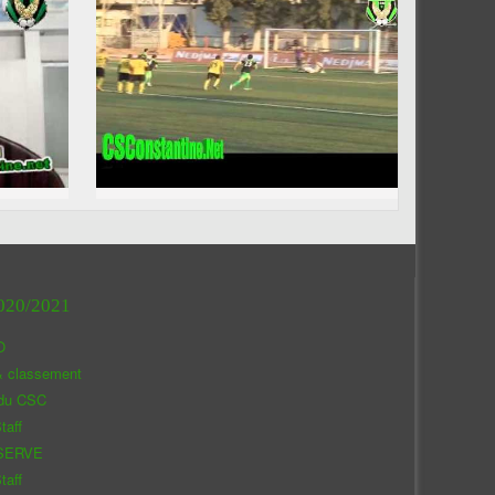
020/2021
O
& classement
 du CSC
taff
SERVE
taff