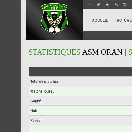
ACCUEIL
ACTUAL
STATISTIQUES
ASM ORAN
| 
Total de matchs:
Matchs joués:
Gagné:
Nul:
Perdu: