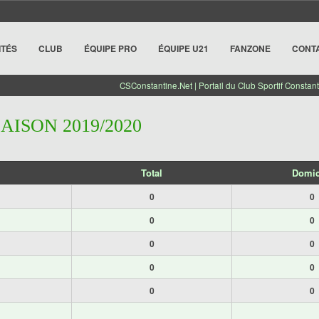
ITÉS
CLUB
ÉQUIPE PRO
ÉQUIPE U21
FANZONE
CONT
CSConstantine.Net | Portail du Club Sportif Constant
SAISON 2019/2020
Total
Domic
0
0
0
0
0
0
0
0
0
0