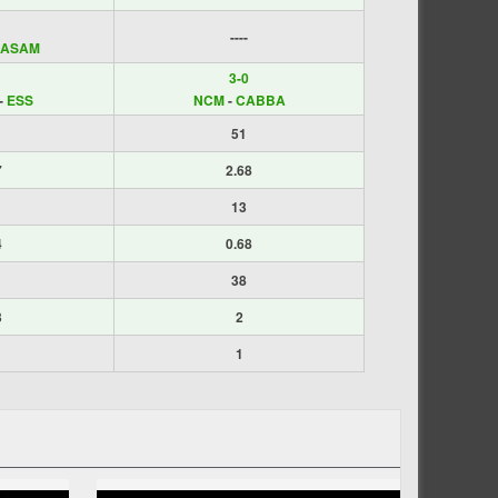
----
ASAM
3-0
-
ESS
NCM
-
CABBA
51
7
2.68
13
4
0.68
38
3
2
1