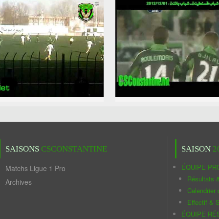
SAISONS
CSCONSTANTINE
SAISON
2
ÉQUIPE PR
Matchs Ligue 1 Pro
Résultats 
Archives
Calendrier
Effectif & S
ÉQUIPE RÉ