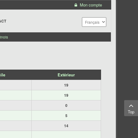
Mon compte
ACT
inois
ile
Extérieur
19
19
0
Top
5
14