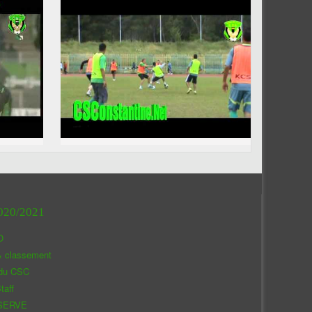
020/2021
O
& classement
 du CSC
taff
SERVE