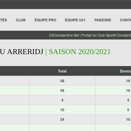
ITÉS
CLUB
ÉQUIPE PRO
ÉQUIPE U21
FANZONE
CONT
CSConstantine.Net | Portail du Club Sportif Constant
U ARRERIDJ
| SAISON 2020/2021
Total
Domic
38
19
38
19
4
4
10
5
24
10