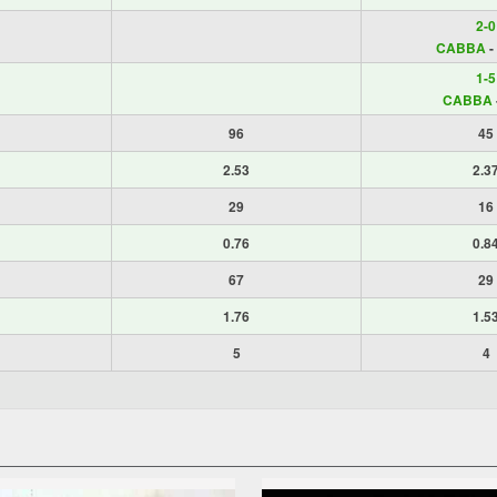
2-0
CABBA
-
1-5
CABBA
96
45
2.53
2.3
29
16
0.76
0.8
67
29
1.76
1.5
5
4