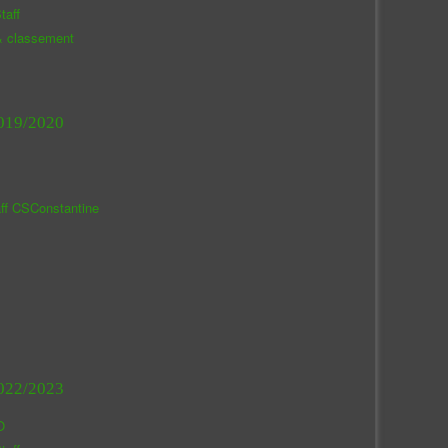
taff
& classement
019/2020
aff CSConstantine
022/2023
O