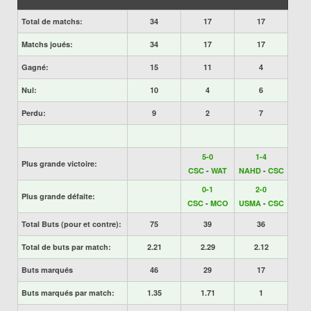
Total de matchs:
34
17
17
Matchs joués:
34
17
17
Gagné:
15
11
4
Nul:
10
4
6
Perdu:
9
2
7
5-0
1-4
Plus grande victoire:
CSC
-
WAT
NAHD
-
CSC
0-1
2-0
Plus grande défaite:
CSC
-
MCO
USMA
-
CSC
Total Buts (pour et contre):
75
39
36
Total de buts par match:
2.21
2.29
2.12
Buts marqués
46
29
17
Buts marqués par match:
1.35
1.71
1