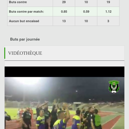
Buts contre
29
10
19
Buts contre par match:
0.85
0.59
1.12
Aucun but encaissé
13
10
3
Buts par journée
VIDÉOTHÈQUE