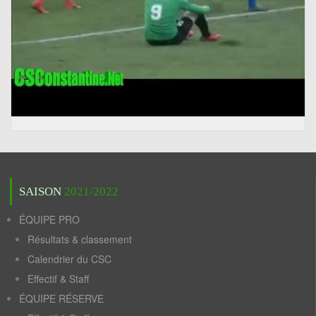
SAISON
2021/2022
ÉQUIPE PRO
Résultats & classement
Calendrier du CSC
Effectif & Staff
ÉQUIPE RÉSERVE