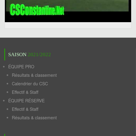
SAISON
2021/2022
ÉQUIPE PRO
Résultats & classement
Calendrier du CSC
Effectif & Staff
ÉQUIPE RÉSERVE
Effectif & Staff
Résultats & classement