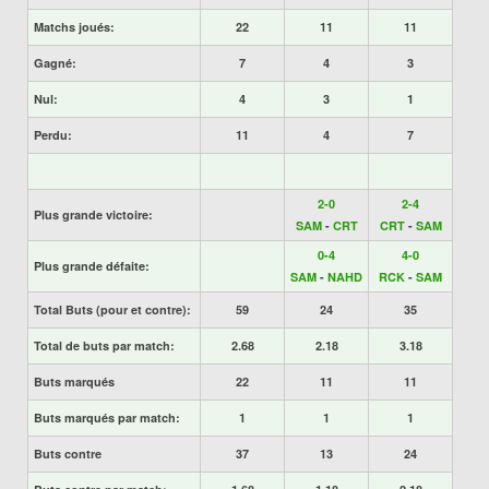
Matchs joués:
22
11
11
Gagné:
7
4
3
Nul:
4
3
1
Perdu:
11
4
7
2-0
2-4
Plus grande victoire:
SAM
-
CRT
CRT
-
SAM
0-4
4-0
Plus grande défaite:
SAM
-
NAHD
RCK
-
SAM
Total Buts (pour et contre):
59
24
35
Total de buts par match:
2.68
2.18
3.18
Buts marqués
22
11
11
Buts marqués par match:
1
1
1
Buts contre
37
13
24