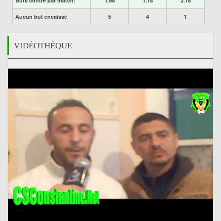
Buts contre par match:
1.68
1.18
2.18
Aucun but encaissé
5
4
1
VIDÉOTHÈQUE