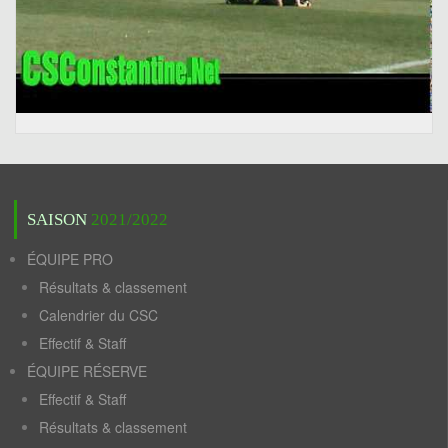
SAISON
2021/2022
ÉQUIPE PRO
Résultats & classement
Calendrier du CSC
Effectif & Staff
ÉQUIPE RÉSERVE
Effectif & Staff
Résultats & classement