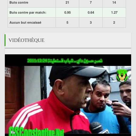
Buts contre
21
7
14
Buts contre par match:
0.95
0.64
1.27
Aucun but encaissé
5
3
2
VIDÉOTHÈQUE