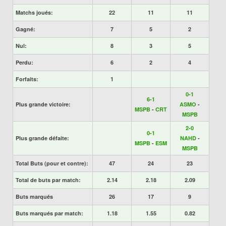
Matchs joués:
22
11
11
Gagné:
7
5
2
Nul:
8
3
5
Perdu:
6
2
4
Forfaits:
1
0-1
6-1
Plus grande victoire:
ASMO
-
MSPB
-
CRT
MSPB
2-0
0-1
Plus grande défaite:
NAHD
-
MSPB
-
ESM
MSPB
Total Buts (pour et contre):
47
24
23
Total de buts par match:
2.14
2.18
2.09
Buts marqués
26
17
9
Buts marqués par match:
1.18
1.55
0.82