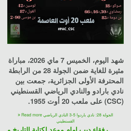
شهد اليوم، الخميس 7 ماي 2026، مباراة
مثيرة للغاية ضمن الجولة 28 من الرابطة
المحترفة الأولى الجزائرية، جمعت بين
نادي بارادو
و
النادي الرياضي القسنطيني
(CSC) على ملعب 20 أوت 1955.
Read more الجولة 28: نادي باردوا 5-3 النادي الرياضي
القسنطيني
رفقاء ديب امام موعد لكتابة التاريخ و