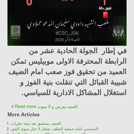
في إطار الجولة الحادية عشر من
الرابطة المحترفة الاولى موبيليس تمكن
العميد من تحقيق فوز صعب امام الضيف
شبيبة القبائل التي تنقلت بنية الفوز و
استغلال المشاكل الادارية للسياسي.
Read more العميد يمرض و لا يموت
More Articles
العميد يستفيق بعد ستة تعثرات
السياسي امام جمعية الشلف بشعار لا خيار سوى الفوز
العميد يدشن الموسم الكروي بفوز خارج الديار