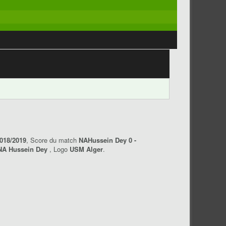
018/2019
, Score du match
NAHussein Dey 0 -
NA Hussein Dey
, Logo
USM Alger
.