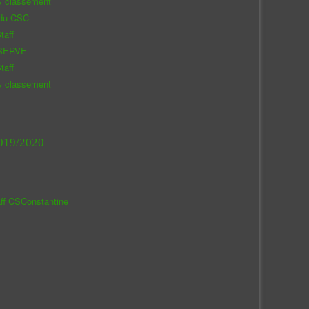
& classement
 du CSC
taff
SERVE
taff
& classement
019/2020
aff CSConstantine