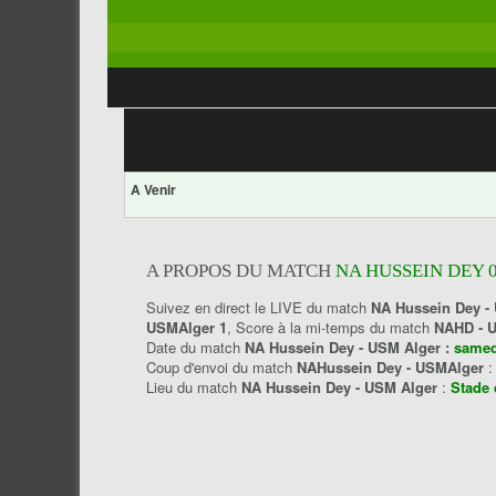
A Venir
A PROPOS DU MATCH
NA HUSSEIN DEY 0
Suivez en direct le LIVE du match
NA Hussein Dey -
USMAlger 1
, Score à la mi-temps du match
NAHD - 
Date du match
NA Hussein Dey - USM Alger :
samed
Coup d'envoi du match
NAHussein Dey - USMAlger
Lieu du match
NA Hussein Dey - USM Alger
:
Stade 