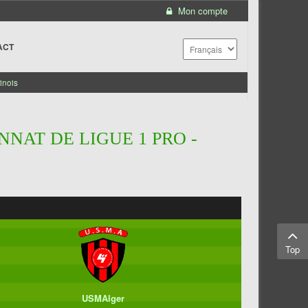
Mon compte
ACT
inois
NNAT DE LIGUE 1 PRO -
Top
USMAlger