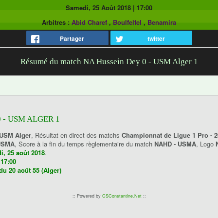
Samedi, 25 Août 2018
|
17:00
Arbitres :
Abid Charef
,
Boulfelfel
,
Benamira
Partager
twitter
Résumé du match NA Hussein Dey 0 - USM Alger 1
 - USM ALGER 1
 USM Alger
, Résultat en direct des matchs
Championnat de Ligue 1 Pro - 2
USMA
, Score à la fin du temps règlementaire du match
NAHD - USMA
, Logo
i, 25 août 2018
.
:
17:00
du 20 août 55 (Alger)
:: Powered by
CSConstantine.Net
::