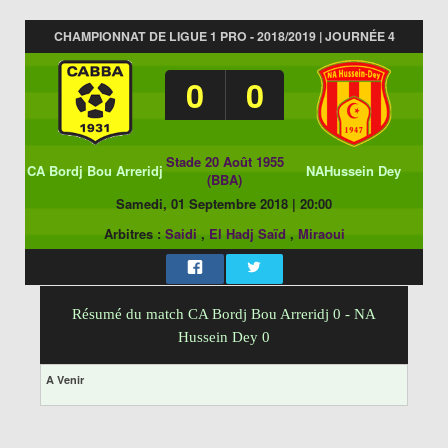
CHAMPIONNAT DE LIGUE 1 PRO - 2018/2019 | JOURNÉE 4
0
0
Stade 20 Août 1955
CA Bordj Bou Arreridj
NAHussein Dey
(BBA)
Samedi, 01 Septembre 2018
|
20:00
Arbitres :
Saidi
,
El Hadj Saïd
,
Miraoui
Résumé du match CA Bordj Bou Arreridj 0 - NA
Hussein Dey 0
A Venir