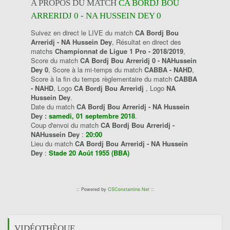
A PROPOS DU MATCH
CA BORDJ BOU
ARRERIDJ 0 - NA HUSSEIN DEY 0
Suivez en direct le LIVE du match
CA Bordj Bou
Arreridj - NA Hussein Dey
, Résultat en direct des
matchs
Championnat de Ligue 1 Pro - 2018/2019
,
Score du match
CA Bordj Bou Arreridj 0 - NAHussein
Dey 0
, Score à la mi-temps du match
CABBA - NAHD
,
Score à la fin du temps règlementaire du match
CABBA
- NAHD
, Logo
CA Bordj Bou Arreridj
, Logo
NA
Hussein Dey
.
Date du match
CA Bordj Bou Arreridj - NA Hussein
Dey :
samedi, 01 septembre 2018
.
Coup d'envoi du match
CA Bordj Bou Arreridj -
NAHussein Dey
:
20:00
Lieu du match
CA Bordj Bou Arreridj - NA Hussein
Dey
:
Stade 20 Août 1955 (BBA)
:: Powered by
CSConstantine.Net
::
VIDÉOTHÈQUE