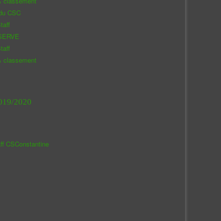
& classement
 du CSC
taff
SERVE
taff
& classement
019/2020
aff CSConstantine