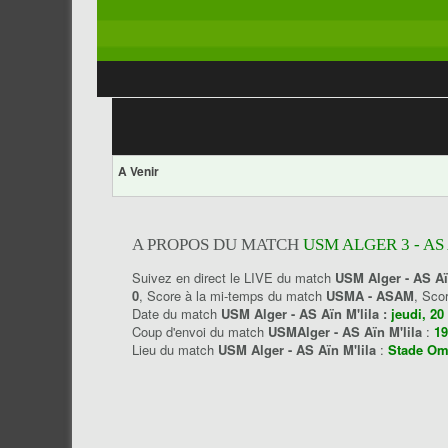
A Venir
A PROPOS DU MATCH
USM ALGER 3 - AS 
Suivez en direct le LIVE du match
USM Alger - AS Aï
0
, Score à la mi-temps du match
USMA - ASAM
, Sco
Date du match
USM Alger - AS Aïn M'lila :
jeudi, 2
Coup d'envoi du match
USMAlger - AS Aïn M'lila
:
19
Lieu du match
USM Alger - AS Aïn M'lila
:
Stade Om