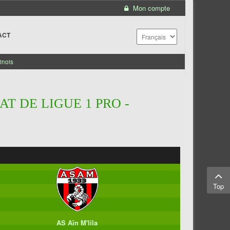
Mon compte
ACT
inois
T DE LIGUE 1 PRO -
Top
AS Aïn M'lila