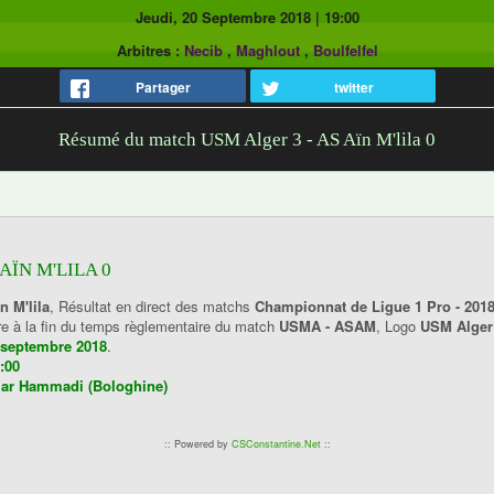
Jeudi, 20 Septembre 2018
|
19:00
Arbitres :
Necib
,
Maghlout
,
Boulfelfel
Partager
twitter
Résumé du match USM Alger 3 - AS Aïn M'lila 0
AÏN M'LILA 0
n M'lila
, Résultat en direct des matchs
Championnat de Ligue 1 Pro - 201
re à la fin du temps règlementaire du match
USMA - ASAM
, Logo
USM Alge
0 septembre 2018
.
:00
ar Hammadi (Bologhine)
:: Powered by
CSConstantine.Net
::