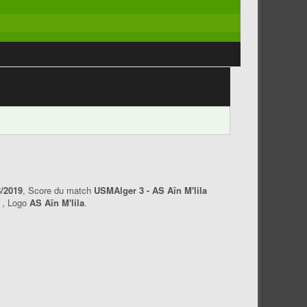
8/2019
, Score du match
USMAlger 3 - AS Aïn M'lila
r
, Logo
AS Aïn M'lila
.