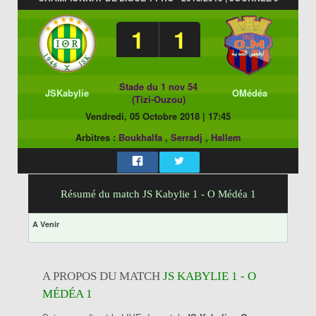
1
1
Stade du 1 nov 54
JSKabylie
OMédéa
(Tizi-Ouzou)
Vendredi, 05 Octobre 2018
|
17:45
Arbitres :
Boukhalfa
,
Serradj
,
Hallem
Résumé du match JS Kabylie 1 - O Médéa 1
A Venir
A PROPOS DU MATCH
JS KABYLIE 1 - O
MÉDÉA 1