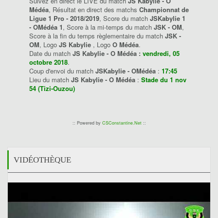
Suivez en direct le LIVE du match
JS Kabylie - O
Médéa
, Résultat en direct des matchs
Championnat de
Ligue 1 Pro - 2018/2019
, Score du match
JSKabylie 1
- OMédéa 1
, Score à la mi-temps du match
JSK - OM
,
Score à la fin du temps règlementaire du match
JSK -
OM
, Logo
JS Kabylie
, Logo
O Médéa
.
Date du match
JS Kabylie - O Médéa :
vendredi, 05
octobre 2018
.
Coup d'envoi du match
JSKabylie - OMédéa
:
17:45
Lieu du match
JS Kabylie - O Médéa
:
Stade du 1 nov
54 (Tizi-Ouzou)
:: Powered by
CSConstantine.Net
::
VIDÉOTHÈQUE