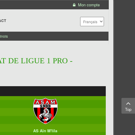
Mon compte
ACT
inois
 DE LIGUE 1 PRO -
Top
AS Aïn M'lila