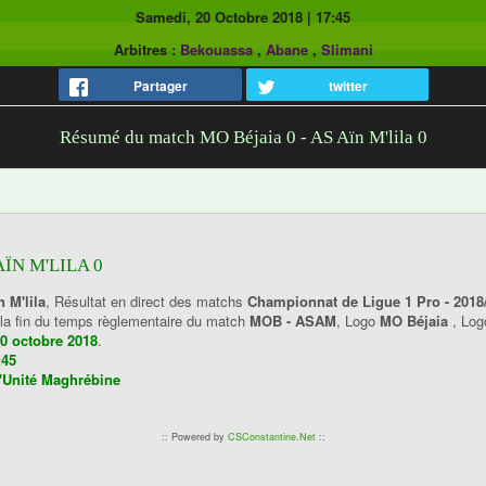
Samedi, 20 Octobre 2018
|
17:45
Arbitres :
Bekouassa
,
Abane
,
Slimani
Partager
twitter
Résumé du match MO Béjaia 0 - AS Aïn M'lila 0
AÏN M'LILA 0
 M'lila
, Résultat en direct des matchs
Championnat de Ligue 1 Pro - 2018
 la fin du temps règlementaire du match
MOB - ASAM
, Logo
MO Béjaia
, Lo
0 octobre 2018
.
:45
l'Unité Maghrébine
:: Powered by
CSConstantine.Net
::