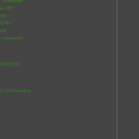
& classement
 du CSC
taff
SERVE
taff
& classement
019/2020
aff CSConstantine