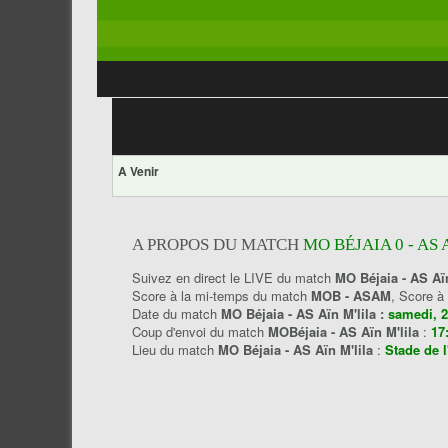
A Venir
A PROPOS DU MATCH
MO BÉJAIA 0 - AS 
Suivez en direct le LIVE du match
MO Béjaia - AS Aïn
Score à la mi-temps du match
MOB - ASAM
, Score à
Date du match
MO Béjaia - AS Aïn M'lila :
samedi, 2
Coup d'envoi du match
MOBéjaia - AS Aïn M'lila
:
17
Lieu du match
MO Béjaia - AS Aïn M'lila
:
Stade de 