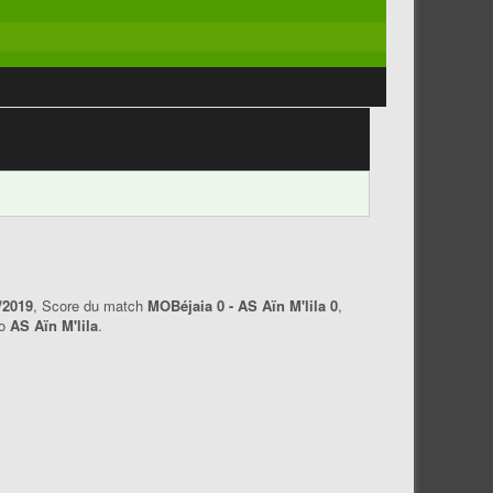
/2019
, Score du match
MOBéjaia 0 - AS Aïn M'lila 0
,
go
AS Aïn M'lila
.