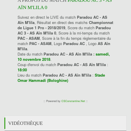
A PROPOS DU MATCH
PARADOU AC 3 - AS
AÏN M'LILA 0
Suivez en direct le LIVE du match
Paradou AC - AS
Aïn M'lila
, Résultat en direct des matchs
Championnat
de Ligue 1 Pro - 2018/2019
, Score du match
Paradou
AC 3 - AS Aïn M'lila 0
, Score à la mi-temps du match
PAC - ASAM
, Score à la fin du temps règlementaire du
match
PAC - ASAM
, Logo
Paradou AC
, Logo
AS Aïn
M'lila
.
Date du match
Paradou AC - AS Aïn M'lila :
samedi,
10 novembre 2018
.
Coup d'envoi du match
Paradou AC - AS Aïn M'lila
:
18:00
Lieu du match
Paradou AC - AS Aïn M'lila
:
Stade
Omar Hammadi (Bologhine)
:: Powered by
CSConstantine.Net
::
VIDÉOTHÈQUE