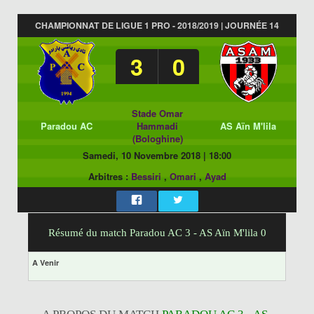
CHAMPIONNAT DE LIGUE 1 PRO - 2018/2019 | JOURNÉE 14
3
0
Stade Omar
Paradou AC
Hammadi
AS Aïn M'lila
(Bologhine)
Samedi, 10 Novembre 2018
|
18:00
Arbitres :
Bessiri
,
Omari
,
Ayad
Résumé du match Paradou AC 3 - AS Aïn M'lila 0
A Venir