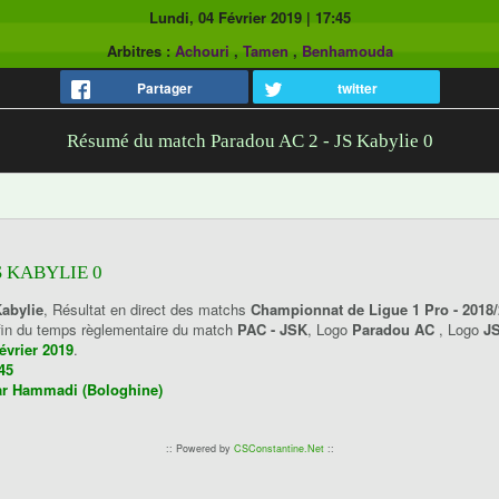
Lundi, 04 Février 2019
|
17:45
Arbitres :
Achouri
,
Tamen
,
Benhamouda
Partager
twitter
Résumé du match Paradou AC 2 - JS Kabylie 0
S KABYLIE 0
abylie
, Résultat en direct des matchs
Championnat de Ligue 1 Pro - 2018
 fin du temps règlementaire du match
PAC - JSK
, Logo
Paradou AC
, Logo
JS
février 2019
.
45
r Hammadi (Bologhine)
:: Powered by
CSConstantine.Net
::