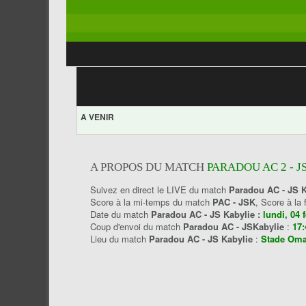
A VENIR
A PROPOS DU MATCH
PARADOU AC 2 - J
Suivez en direct le LIVE du match
Paradou AC - JS K
Score à la mi-temps du match
PAC - JSK
, Score à la
Date du match
Paradou AC - JS Kabylie :
lundi, 04 
Coup d'envoi du match
Paradou AC - JSKabylie
:
17:
Lieu du match
Paradou AC - JS Kabylie
:
Stade Oma