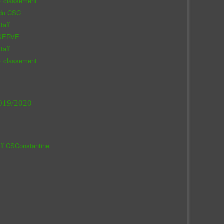
& classement
 du CSC
taff
SERVE
taff
& classement
019/2020
aff CSConstantine