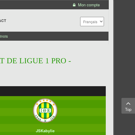
Mon compte
ACT
inois
 DE LIGUE 1 PRO -
Top
JSKabylie