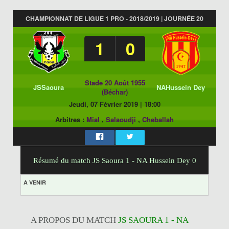
CHAMPIONNAT DE LIGUE 1 PRO - 2018/2019 | JOURNÉE 20
1
0
Stade 20 Août 1955
JSSaoura
NAHussein Dey
(Béchar)
Jeudi, 07 Février 2019
|
18:00
Arbitres :
Mial
,
Salaoudji
,
Cheballah
Résumé du match JS Saoura 1 - NA Hussein Dey 0
A VENIR
A PROPOS DU MATCH
JS SAOURA 1 - NA