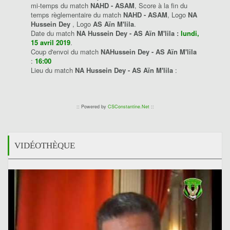
mi-temps du match
NAHD - ASAM
, Score à la fin du
temps règlementaire du match
NAHD - ASAM
, Logo
NA
Hussein Dey
, Logo
AS Aïn M'lila
.
Date du match
NA Hussein Dey - AS Aïn M'lila :
lundi,
15 avril 2019
.
Coup d'envoi du match
NAHussein Dey - AS Aïn M'lila
:
16:00
Lieu du match
NA Hussein Dey - AS Aïn M'lila
:
:: Powered by
CSConstantine.Net
::
VIDÉOTHÈQUE