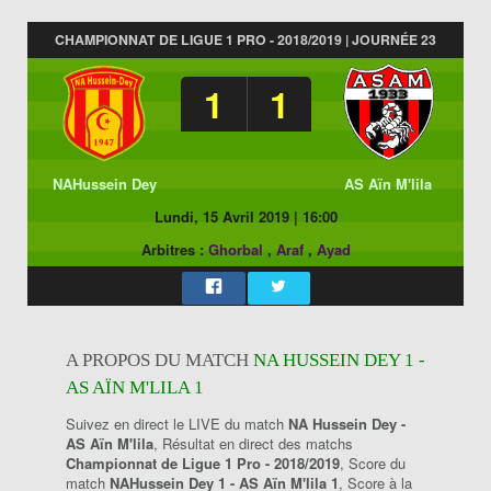
CHAMPIONNAT DE LIGUE 1 PRO - 2018/2019 | JOURNÉE 23
1
1
NAHussein Dey
AS Aïn M'lila
Lundi, 15 Avril 2019
|
16:00
Arbitres :
Ghorbal
,
Araf
,
Ayad
A PROPOS DU MATCH
NA HUSSEIN DEY 1 -
AS AÏN M'LILA 1
Suivez en direct le LIVE du match
NA Hussein Dey -
AS Aïn M'lila
, Résultat en direct des matchs
Championnat de Ligue 1 Pro - 2018/2019
, Score du
match
NAHussein Dey 1 - AS Aïn M'lila 1
, Score à la