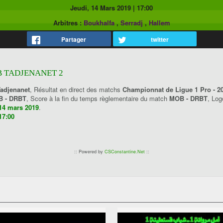
Jeudi, 14 Mars 2019
|
17:00
Arbitres :
Boukhalfa
,
Serradj
,
Hallem
Partager
twitter
RB TADJENANET 2
Tadjenanet
, Résultat en direct des matchs
Championnat de Ligue 1 Pro - 2
 - DRBT
, Score à la fin du temps règlementaire du match
MOB - DRBT
, Lo
 14 mars 2019
.
17:00
:: Powered by
CSConstantine.Net
::