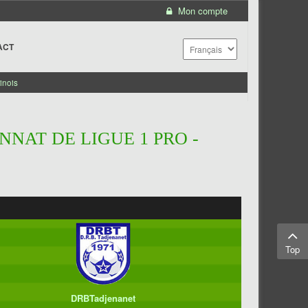
Mon compte
ACT
inois
NNAT DE LIGUE 1 PRO -
Top
DRBTadjenanet