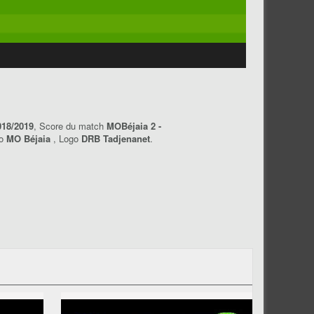
018/2019
, Score du match
MOBéjaia 2 -
go
MO Béjaia
, Logo
DRB Tadjenanet
.