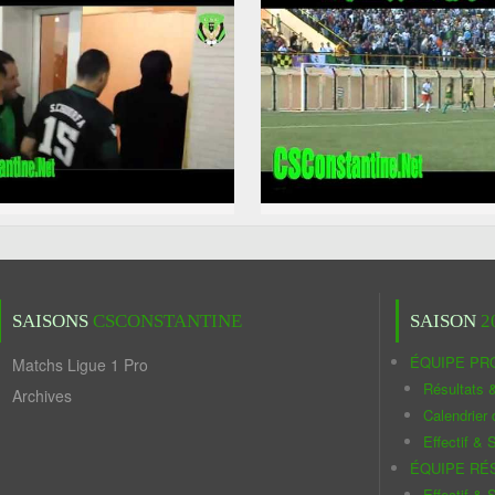
SAISONS
CSCONSTANTINE
SAISON
2
ÉQUIPE PR
Matchs Ligue 1 Pro
Résultats 
Archives
Calendrier
Effectif & S
ÉQUIPE RÉ
Effectif & S