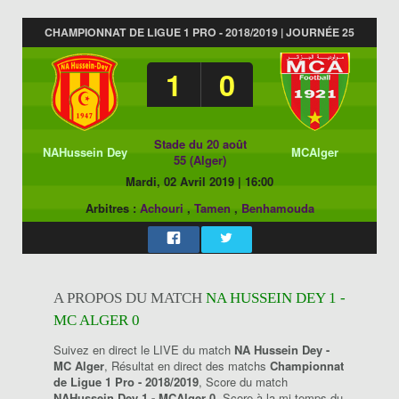
CHAMPIONNAT DE LIGUE 1 PRO - 2018/2019 | JOURNÉE 25
1
0
Stade du 20 août
NAHussein Dey
MCAlger
55 (Alger)
Mardi, 02 Avril 2019
|
16:00
Arbitres :
Achouri
,
Tamen
,
Benhamouda
A PROPOS DU MATCH
NA HUSSEIN DEY 1 -
MC ALGER 0
Suivez en direct le LIVE du match
NA Hussein Dey -
MC Alger
, Résultat en direct des matchs
Championnat
de Ligue 1 Pro - 2018/2019
, Score du match
NAHussein Dey 1 - MCAlger 0
, Score à la mi-temps du