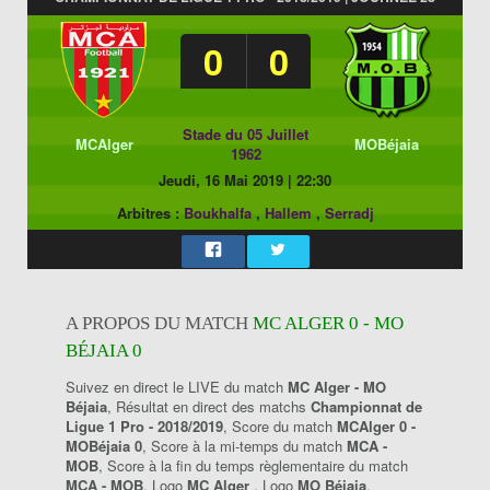
0
0
Stade du 05 Juillet
MCAlger
MOBéjaia
1962
Jeudi, 16 Mai 2019
|
22:30
Arbitres :
Boukhalfa
,
Hallem
,
Serradj
A PROPOS DU MATCH
MC ALGER 0 - MO
BÉJAIA 0
Suivez en direct le LIVE du match
MC Alger - MO
Béjaia
, Résultat en direct des matchs
Championnat de
Ligue 1 Pro - 2018/2019
, Score du match
MCAlger 0 -
MOBéjaia 0
, Score à la mi-temps du match
MCA -
MOB
, Score à la fin du temps règlementaire du match
MCA - MOB
, Logo
MC Alger
, Logo
MO Béjaia
.