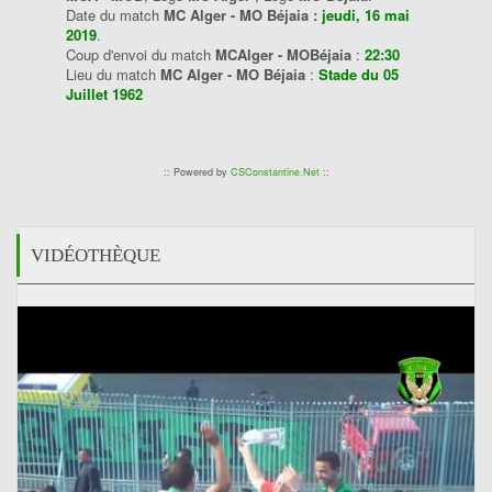
Date du match
MC Alger - MO Béjaia :
jeudi, 16 mai
2019
.
Coup d'envoi du match
MCAlger - MOBéjaia
:
22:30
Lieu du match
MC Alger - MO Béjaia
:
Stade du 05
Juillet 1962
:: Powered by
CSConstantine.Net
::
VIDÉOTHÈQUE