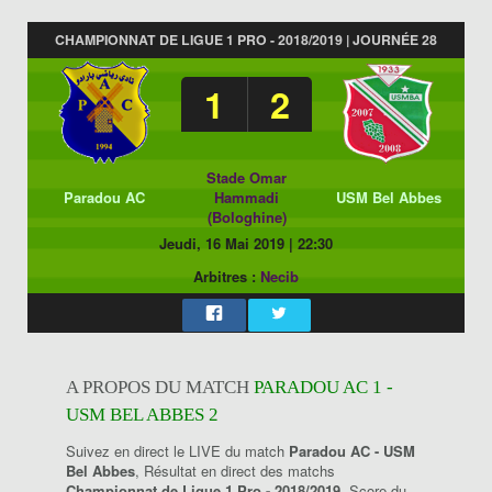
CHAMPIONNAT DE LIGUE 1 PRO - 2018/2019 | JOURNÉE 28
1
2
Stade Omar
Paradou AC
Hammadi
USM Bel Abbes
(Bologhine)
Jeudi, 16 Mai 2019
|
22:30
Arbitres :
Necib
A PROPOS DU MATCH
PARADOU AC 1 -
USM BEL ABBES 2
Suivez en direct le LIVE du match
Paradou AC - USM
Bel Abbes
, Résultat en direct des matchs
Championnat de Ligue 1 Pro - 2018/2019
, Score du