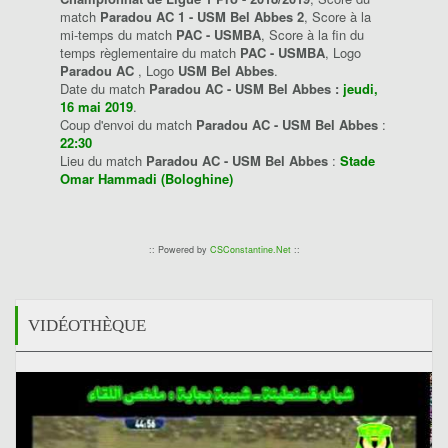
match
Paradou AC 1 - USM Bel Abbes 2
, Score à la
mi-temps du match
PAC - USMBA
, Score à la fin du
temps règlementaire du match
PAC - USMBA
, Logo
Paradou AC
, Logo
USM Bel Abbes
.
Date du match
Paradou AC - USM Bel Abbes :
jeudi,
16 mai 2019
.
Coup d'envoi du match
Paradou AC - USM Bel Abbes
:
22:30
Lieu du match
Paradou AC - USM Bel Abbes
:
Stade
Omar Hammadi (Bologhine)
:: Powered by
CSConstantine.Net
::
VIDÉOTHÈQUE