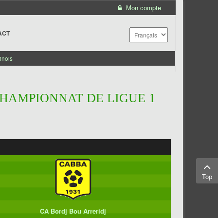
Mon compte
ACT
inois
CHAMPIONNAT DE LIGUE 1
Top
CA Bordj Bou Arreridj