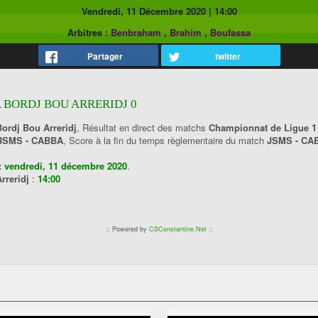
Vendredi, 11 Décembre 2020
|
14:00
Arbitres :
Benbraham
,
Brahim
,
Boufassa
Partager
twitter
A BORDJ BOU ARRERIDJ 0
ordj Bou Arreridj
, Résultat en direct des matchs
Championnat de Ligue 1 
JSMS - CABBA
, Score à la fin du temps règlementaire du match
JSMS - CA
:
vendredi, 11 décembre 2020
.
rreridj
:
14:00
:: Powered by
CSConstantine.Net
::