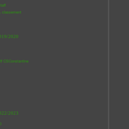
taff
& classement
019/2020
aff CSConstantine
022/2023
O