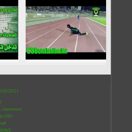
020/2021
O
& classement
 du CSC
taff
SERVE