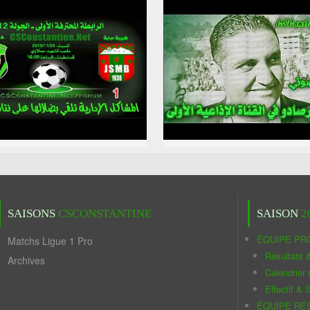
SAISONS
CSCONSTANTINE
SAISON
2
ÉQUIPE PR
Matchs Ligue 1 Pro
Résultats 
Archives
Calendrier
Effectif & S
ÉQUIPE RÉ