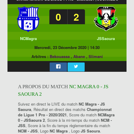
0
2
NCMagra
JSSaoura
Mercredi, 23 Décembre 2020
|
14:30
Arbitres :
Bekouassa
,
Abane
,
Slimani
A PROPOS DU MATCH
NC MAGRA 0 - JS
SAOURA 2
Suivez en direct le LIVE du match
NC Magra - JS
Saoura
, Résultat en direct des matchs
Championnat
de Ligue 1 Pro - 2020/2021
, Score du match
NCMagra
0 - JSSaoura 2
, Score à la mi-temps du match
NCM -
JSS
, Score à la fin du temps règlementaire du match
NCM - JSS
, Logo
NC Magra
, Logo
JS Saoura
.