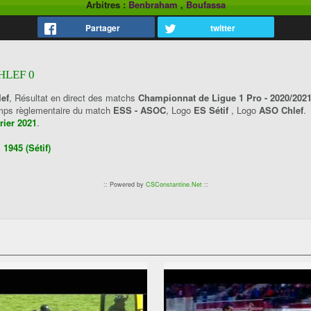
Arbitres :
Benbraham
,
Boufassa
Partager
twitter
CHLEF 0
lef
, Résultat en direct des matchs
Championnat de Ligue 1 Pro - 2020/202
temps règlementaire du match
ESS - ASOC
, Logo
ES Sétif
, Logo
ASO Chlef
.
rier 2021
.
1945 (Sétif)
:: Powered by
CSConstantine.Net
::