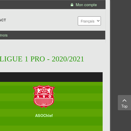
Mon compte
ACT
inois
IGUE 1 PRO - 2020/2021
Top
ASOChlef