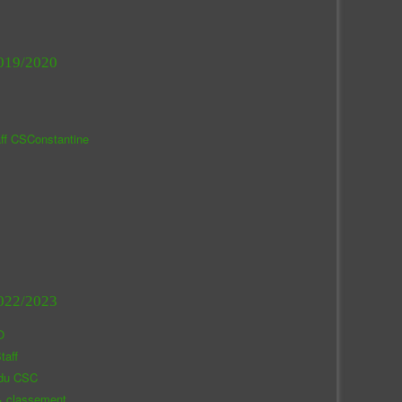
019/2020
aff CSConstantine
022/2023
O
taff
 du CSC
& classement