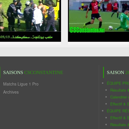
SAISONS
CSCONSTANTINE
SAISON
2
ÉQUIPE PR
Matchs Ligue 1 Pro
Résultats 
Archives
Calendrier
Effectif & S
ÉQUIPE RÉ
Effectif & S
Résultats 