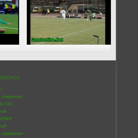
020/2021
O
& classement
 du CSC
taff
SERVE
taff
& classement