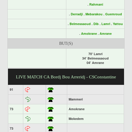
.
Rahmani
.
Derradji
.
Mebarakou
.
Guemroud
.
Belmessaoud
.
Dib
.
Lamri
.
Yattou
.
Amokrane
.
Amrane
BUT(S)
70' Lamri
34' Belmessaoud
04' Amrane
LIVE MATCH CA Bordj Bou Arreridj - CSConstantine
91
Mammeri
73
Amokrane
Mokedem
73