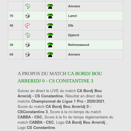
Amrane
70
Lamri
45
Dib
Djahnit
34
Belmessaoud
04
Amrane
A PROPOS DU MATCH
CA BORDJ BOU
ARRERIDJ 0 - CS CONSTANTINE 3
Suivez en direct le LIVE du match
CA Bordj Bou
Arreridj - CS Constantine
, Résultat en direct des
matchs
Championnat de Ligue 1 Pro - 2020/2021
,
Score du match
CA Bordj Bou Arreridj 0 -
CSConstantine 3
, Score à la mi-temps du match
CABBA - CSC
, Score à la fin du temps règlementaire du
match
CABBA - CSC
, Logo
CA Bordj Bou Arreridj
,
Logo
CS Constantine
.