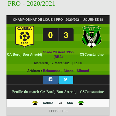
PRO - 2020/2021
CHAMPIONNAT DE LIGUE 1 PRO - 2020/2021 | JOURNÉE 18
0
3
Stade 20 Août 1955
CA Bordj Bou Arreridj
CSConstantine
(BBA)
Mercredi, 17 Mars 2021
|
15:00
Arbitres :
Bekouassa
,
Abane
,
Slimani
Feuille du match CA Bordj Bou Arreridj - CSConstantine
CABBA
Vs
CSC
EFFECTIFS