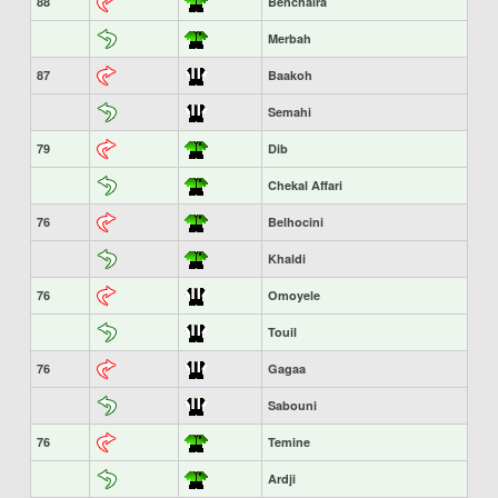
88
Benchaira
Merbah
87
Baakoh
Semahi
79
Dib
Chekal Affari
76
Belhocini
Khaldi
76
Omoyele
Touil
76
Gagaa
Sabouni
76
Temine
Ardji