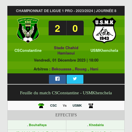
CHAMPIONNAT DE LIGUE 1 PRO - 2023/2024 | JOURNÉE 8
2
0
Stade Chahid
CSConstantine
USMKhenchela
Hamlaoui
Vendredi, 01 Décembre 2023
|
18:00
Arbitres :
Bekouassa
,
Rouag
,
Hani
Feuille du match CSConstantine - USMKhenchela
CSC
Vs
USMK
EFFECTIFS
.
Bouhalfaya
.
Khedairia