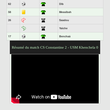
62
Dib
58
Messibah
26
Saadou
Yaiche
17
Benchaâ
Résumé du match CS Constantine 2 - USM Khenchela 0