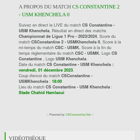
A PROPOS DU MATCH
CS CONSTANTINE 2
- USM KHENCHELA 0
Suivez en direct le LIVE du match
CS Constantine -
USM Khenchela
, Résultat en direct des matchs
Championnat de Ligue 1 Pro - 2023/2024
, Score du
match
CSConstantine 2 - USMKhenchela 0
, Score à la
mi-temps du match
CSC - USMK
, Score à la fin du
temps règlementaire du match
CSC - USMK
, Logo
CS
Constantine
, Logo
USM Khenchela
.
Date du match
CS Constantine - USM Khenchela :
vendredi, 01 décembre 2023
.
Coup d'envoi du match
CSConstantine -
USMKhenchela
:
18:00
Lieu du match
CS Constantine - USM Khenchela
:
Stade Chahid Hamlaoui
:: Powered by
CSConstantine.Net
::
VIDÉOTHÈQUE