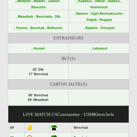
.
Meddahi
.
Madani
.
Zaalani
.
.
Kaddour
.
Rebiai
.
Saadou
.
Baouche
Guemroud
.
Sameur
.
Ogbi Benhadouche
.
.
Messibah
.
Benchaira
.
Dib
Gagaa
.
Hoggas
.
Temine
.
Benchaâ
.
Belhocini
.
Baakoh
.
Omoyele
ENTRAINEURS
.
Amrani
.
Laknaoui
BUT(S)
62' Dib
17' Benchaâ
CARTON JAUNE(S)
89' Benchaâ
58' Messibah
LIVE MATCH CSConstantine - USMKhenchela
89
Benchaâ