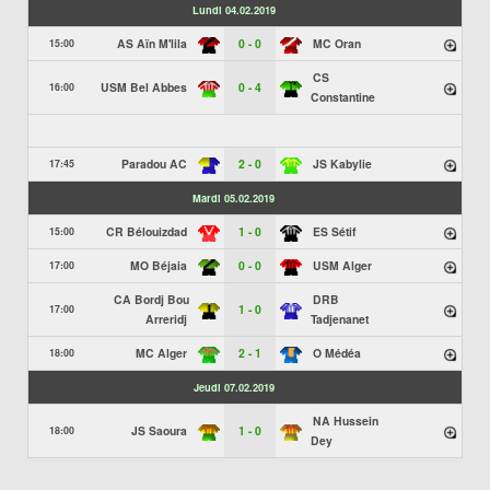
Lundi 04.02.2019
AS Aïn M'lila
0 - 0
MC Oran
15:00
CS
USM Bel Abbes
0 - 4
16:00
Constantine
Paradou AC
2 - 0
JS Kabylie
17:45
Mardi 05.02.2019
CR Bélouizdad
1 - 0
ES Sétif
15:00
MO Béjaia
0 - 0
USM Alger
17:00
CA Bordj Bou
DRB
1 - 0
17:00
Arreridj
Tadjenanet
MC Alger
2 - 1
O Médéa
18:00
Jeudi 07.02.2019
NA Hussein
JS Saoura
1 - 0
18:00
Dey