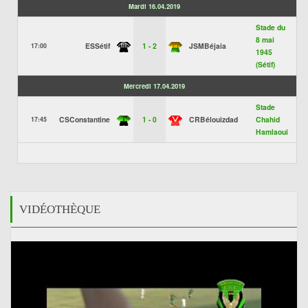
Mardi 16.04.2019
Stade du
8 mai
ESSétif
1 - 2
JSMBéjaia
17:00
1945
(Sétif)
Mercredi 17.04.2019
Stade
CSConstantine
1 - 0
CRBélouizdad
Chahid
17:45
Hamlaoui
VIDÉOTHÈQUE