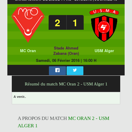
2
1
Stade Ahmed
MC Oran
USM Alger
Zabana (Oran)
Samedi, 06 Février 2016
|
16:00 H
Résumé du match MC Oran 2 - USM Alger 1
A venir..
A PROPOS DU MATCH
MC ORAN 2 - USM
ALGER 1