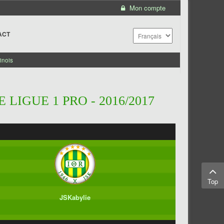
Mon compte
ACT
inois
LIGUE 1 PRO - 2016/2017
Top
JSKabylie