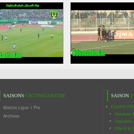
SAISONS
CSCONSTANTINE
SAISON
2
ÉQUIPE PR
Matchs Ligue 1 Pro
Résultats 
Archives
Calendrier
Effectif & S