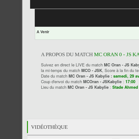
A Venir
A PROPOS DU MATCH
MC ORAN 0 - JS K
Suivez en direct le LIVE du match
MC Oran - JS Kaby
la mi-temps du match
MCO - JSK
, Score à la fin du
Date du match
MC Oran - JS Kabylie :
samedi, 29 av
Coup d'envoi du match
MCOran - JSKabylie
:
17:00
Lieu du match
MC Oran - JS Kabylie
:
Stade Ahmed 
VIDÉOTHÈQUE