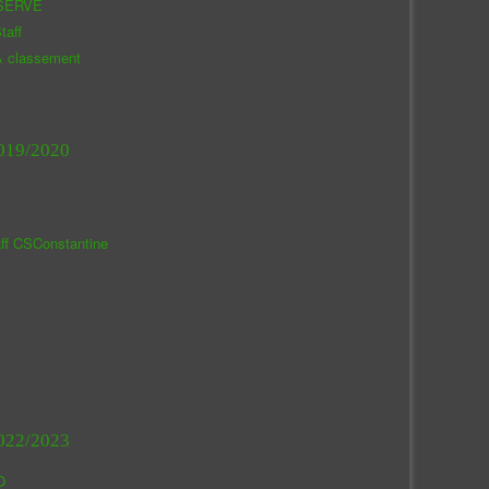
SERVE
taff
& classement
019/2020
aff CSConstantine
022/2023
O