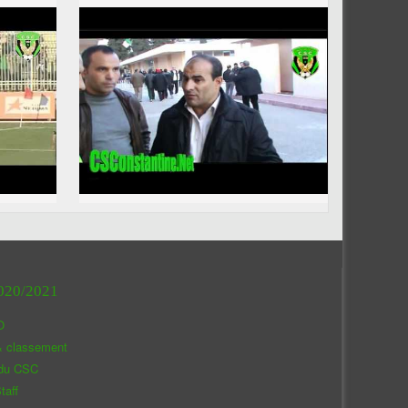
020/2021
O
& classement
 du CSC
taff