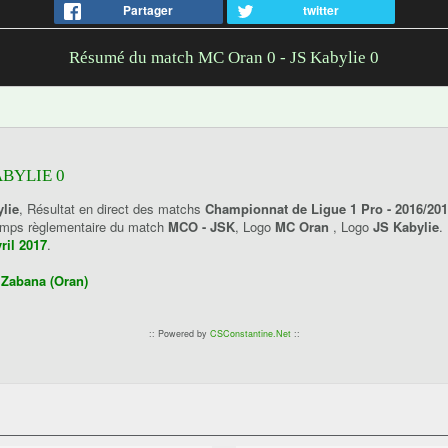
Partager
twitter
Résumé du match MC Oran 0 - JS Kabylie 0
ABYLIE 0
lie
, Résultat en direct des matchs
Championnat de Ligue 1 Pro - 2016/20
 temps règlementaire du match
MCO - JSK
, Logo
MC Oran
, Logo
JS Kabylie
.
ril 2017
.
Zabana (Oran)
:: Powered by
CSConstantine.Net
::