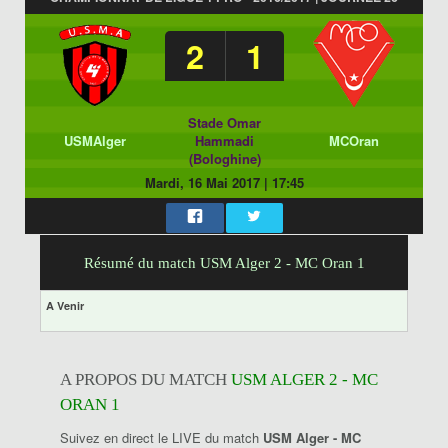
2
1
Stade Omar
USMAlger
Hammadi
MCOran
(Bologhine)
Mardi, 16 Mai 2017
|
17:45
Résumé du match USM Alger 2 - MC Oran 1
A Venir
A PROPOS DU MATCH
USM ALGER 2 - MC
ORAN 1
Suivez en direct le LIVE du match
USM Alger - MC