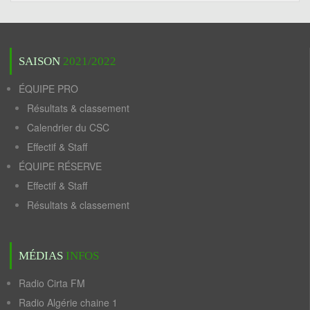
SAISON
2021/2022
ÉQUIPE PRO
Résultats & classement
Calendrier du CSC
Effectif & Staff
ÉQUIPE RÉSERVE
Effectif & Staff
Résultats & classement
MÉDIAS
INFOS
Radio Cirta FM
Radio Algérie chaine 1