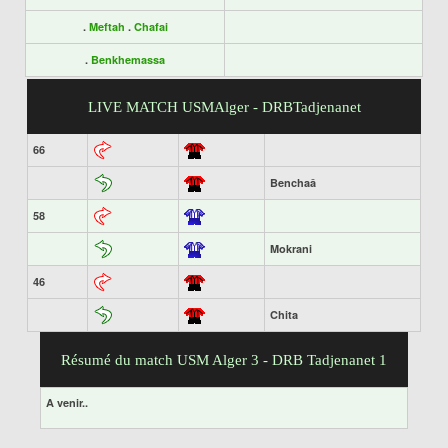
.
Meftah
.
Chafai
.
Benkhemassa
LIVE MATCH USMAlger - DRBTadjenanet
66
Benchaâ
58
Mokrani
46
Chita
Résumé du match USM Alger 3 - DRB Tadjenanet 1
A venir..