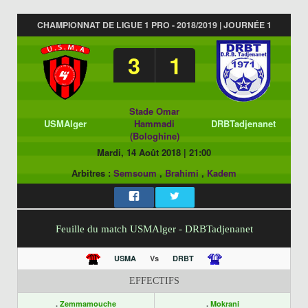
CHAMPIONNAT DE LIGUE 1 PRO - 2018/2019 | JOURNÉE 1
3
1
Stade Omar
USMAlger
Hammadi
DRBTadjenanet
(Bologhine)
Mardi, 14 Août 2018
|
21:00
Arbitres :
Semsoum
,
Brahimi
,
Kadem
Feuille du match USMAlger - DRBTadjenanet
USMA
Vs
DRBT
EFFECTIFS
.
Zemmamouche
.
Mokrani