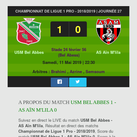
CHAMPIONNAT DE LIGUE 1 PRO - 2018/2019 | JOURNÉE 27
1
0
Stade 24 février 56
USM Bel Abbes
AS Aïn M'lila
(Bel Abess)
Samedi, 11 Mai 2019
|
22:30
Arbitres :
Brahimi
,
Azrine
,
Semsoum
A PROPOS DU MATCH
USM BEL ABBES 1 -
AS AÏN M'LILA 0
Suivez en direct le LIVE du match
USM Bel Abbes -
AS Aïn M'lila
, Résultat en direct des matchs
Championnat de Ligue 1 Pro - 2018/2019
, Score du
match
USM Bel Abbes 1 - AS Aïn M'lila 0
, Score à la