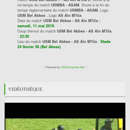
mi-temps du match
USMBA - ASAM
, Score à la fin du
temps règlementaire du match
USMBA - ASAM
, Logo
USM Bel Abbes
, Logo
AS Aïn M'lila
.
Date du match
USM Bel Abbes - AS Aïn M'lila :
samedi, 11 mai 2019
.
Coup d'envoi du match
USM Bel Abbes - AS Aïn M'lila
:
22:30
Lieu du match
USM Bel Abbes - AS Aïn M'lila
:
Stade
24 février 56 (Bel Abess)
:: Powered by
CSConstantine.Net
::
VIDÉOTHÈQUE