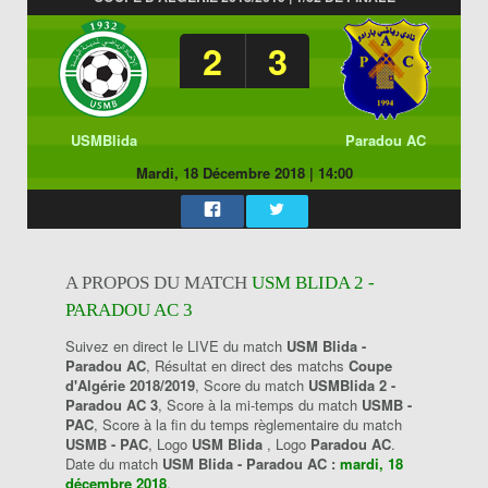
2
3
USMBlida
Paradou AC
Mardi, 18 Décembre 2018
|
14:00
A PROPOS DU MATCH
USM BLIDA 2 -
PARADOU AC 3
Suivez en direct le LIVE du match
USM Blida -
Paradou AC
, Résultat en direct des matchs
Coupe
d'Algérie 2018/2019
, Score du match
USMBlida 2 -
Paradou AC 3
, Score à la mi-temps du match
USMB -
PAC
, Score à la fin du temps règlementaire du match
USMB - PAC
, Logo
USM Blida
, Logo
Paradou AC
.
Date du match
USM Blida - Paradou AC :
mardi, 18
décembre 2018
.