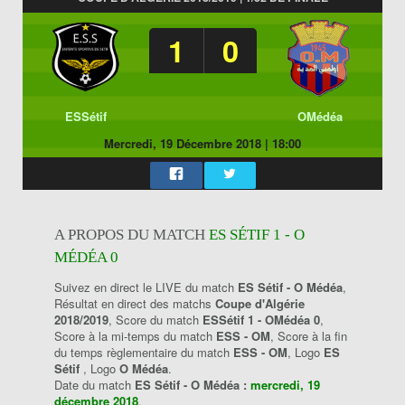
1
0
ESSétif
OMédéa
Mercredi, 19 Décembre 2018
|
18:00
A PROPOS DU MATCH
ES SÉTIF 1 - O
MÉDÉA 0
Suivez en direct le LIVE du match
ES Sétif - O Médéa
,
Résultat en direct des matchs
Coupe d'Algérie
2018/2019
, Score du match
ESSétif 1 - OMédéa 0
,
Score à la mi-temps du match
ESS - OM
, Score à la fin
du temps règlementaire du match
ESS - OM
, Logo
ES
Sétif
, Logo
O Médéa
.
Date du match
ES Sétif - O Médéa :
mercredi, 19
décembre 2018
.