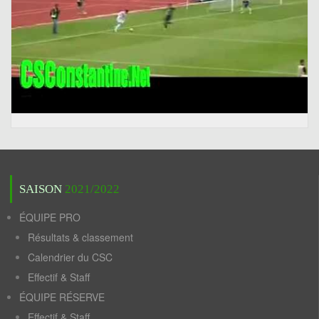
SAISON
2021/2022
ÉQUIPE PRO
Résultats & classement
Calendrier du CSC
Effectif & Staff
ÉQUIPE RÉSERVE
Effectif & Staff