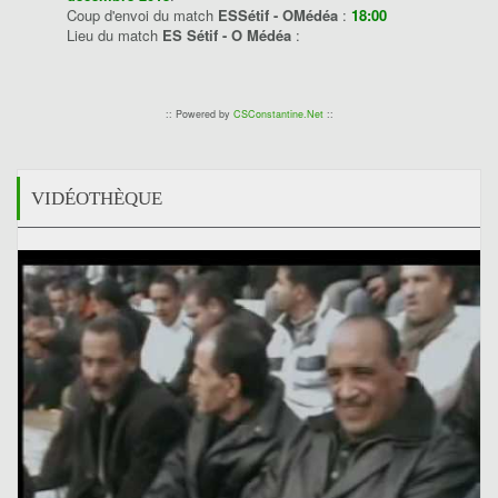
Coup d'envoi du match
ESSétif - OMédéa
:
18:00
Lieu du match
ES Sétif - O Médéa
:
:: Powered by
CSConstantine.Net
::
VIDÉOTHÈQUE