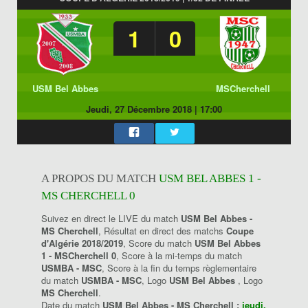
1
0
USM Bel Abbes
MSCherchell
Jeudi, 27 Décembre 2018
|
17:00
A PROPOS DU MATCH
USM BEL ABBES 1 -
MS CHERCHELL 0
Suivez en direct le LIVE du match
USM Bel Abbes -
MS Cherchell
, Résultat en direct des matchs
Coupe
d'Algérie 2018/2019
, Score du match
USM Bel Abbes
1 - MSCherchell 0
, Score à la mi-temps du match
USMBA - MSC
, Score à la fin du temps règlementaire
du match
USMBA - MSC
, Logo
USM Bel Abbes
, Logo
MS Cherchell
.
Date du match
USM Bel Abbes - MS Cherchell :
jeudi,