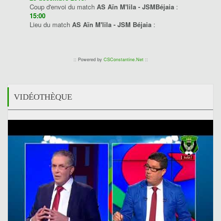
Coup d'envoi du match
AS Aïn M'lila - JSMBéjaia
:
15:00
Lieu du match
AS Aïn M'lila - JSM Béjaia
:
:: Powered by
CSConstantine.Net
::
VIDÉOTHÈQUE