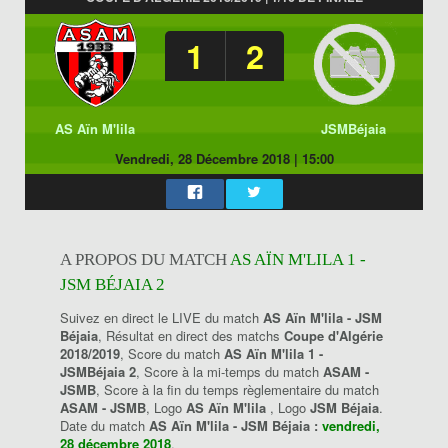
1
2
AS Aïn M'lila
JSMBéjaia
Vendredi, 28 Décembre 2018
|
15:00
A PROPOS DU MATCH
AS AÏN M'LILA 1 -
JSM BÉJAIA 2
Suivez en direct le LIVE du match
AS Aïn M'lila - JSM
Béjaia
, Résultat en direct des matchs
Coupe d'Algérie
2018/2019
, Score du match
AS Aïn M'lila 1 -
JSMBéjaia 2
, Score à la mi-temps du match
ASAM -
JSMB
, Score à la fin du temps règlementaire du match
ASAM - JSMB
, Logo
AS Aïn M'lila
, Logo
JSM Béjaia
.
Date du match
AS Aïn M'lila - JSM Béjaia :
vendredi,
28 décembre 2018
.