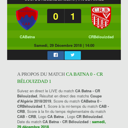
0
1
CABatna
CRBélouizdad
Samedi, 29 Décembre 2018
|
14:00
A PROPOS DU MATCH
CA BATNA 0 - CR
BÉLOUIZDAD 1
Suivez en direct le LIVE du match
CA Batna - CR
Bélouizdad
, Résultat en direct des matchs
Coupe
d'Algérie 2018/2019
, Score du match
CABatna 0 -
CRBélouizdad 1
, Score à la mi-temps du match
CAB -
CRB
, Score à la fin du temps règlementaire du match
CAB - CRB
, Logo
CA Batna
, Logo
CR Bélouizdad
.
Date du match
CA Batna - CR Bélouizdad :
samedi,
29 décembre 2018
.