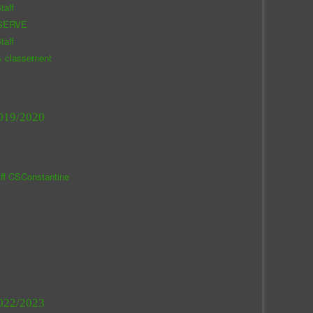
taff
SERVE
taff
& classement
019/2020
aff CSConstantine
022/2023