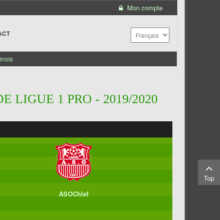
Mon compte
ACT
inois
 LIGUE 1 PRO - 2019/2020
Top
ASOChlef