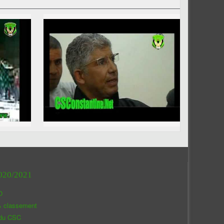
020/2021
O
& classement
 du CSC