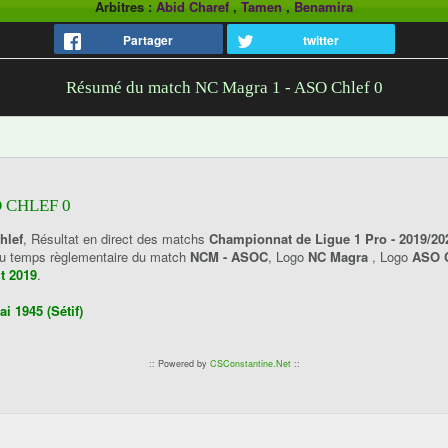
Arbitres :
Abid Charef
,
Tamen
,
Benamira
Partager
twitter
Résumé du match NC Magra 1 - ASO Chlef 0
 CHLEF 0
hlef
, Résultat en direct des matchs
Championnat de Ligue 1 Pro - 2019/20
 du temps règlementaire du match
NCM - ASOC
, Logo
NC Magra
, Logo
ASO C
ût 2019
.
i 1945 (Sétif)
:: Powered by
CSConstantine.Net
::