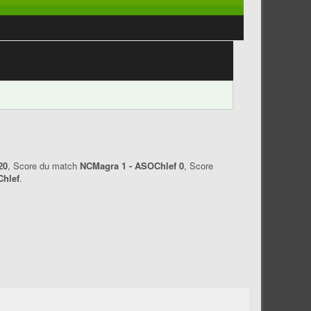
20
, Score du match
NCMagra 1 - ASOChlef 0
, Score
hlef
.