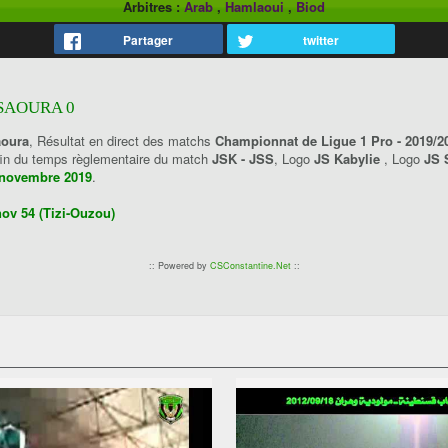
Arbitres :
Arab
,
Hamlaoui
,
Biod
Partager
twitter
 SAOURA 0
aoura
, Résultat en direct des matchs
Championnat de Ligue 1 Pro - 2019/2
 fin du temps règlementaire du match
JSK - JSS
, Logo
JS Kabylie
, Logo
JS 
 novembre 2019
.
nov 54 (Tizi-Ouzou)
:: Powered by
CSConstantine.Net
::