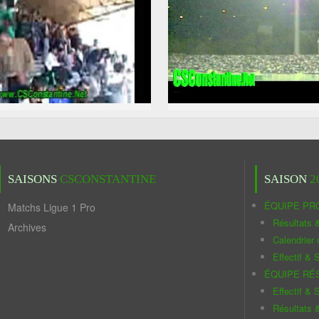
SAISONS
CSCONSTANTINE
SAISON
2
ÉQUIPE PR
Matchs Ligue 1 Pro
Résultats 
Archives
Calendrier
Effectif & S
ÉQUIPE RÉ
Effectif & S
Résultats 