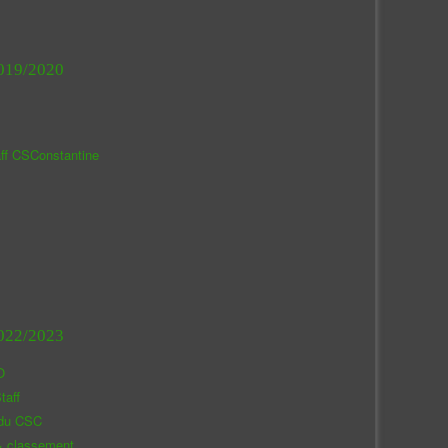
019/2020
aff CSConstantine
022/2023
O
taff
 du CSC
& classement