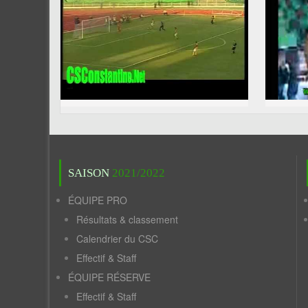
SAISON
2021/2022
ÉQUIPE PRO
Résultats & classement
Calendrier du CSC
Effectif & Staff
ÉQUIPE RÉSERVE
Effectif & Staff