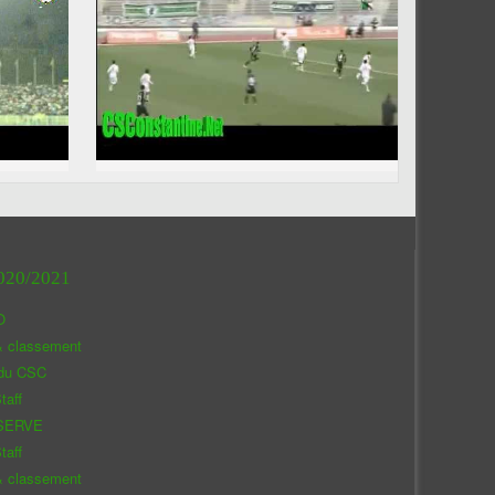
020/2021
O
& classement
 du CSC
taff
SERVE
taff
& classement