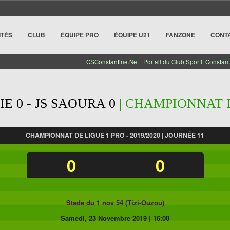
ITÉS
CLUB
ÉQUIPE PRO
ÉQUIPE U21
FANZONE
CONT
CSConstantine.Net | Portail du Club Sportif Constant
E 0 - JS SAOURA 0
| CHAMPIONNAT DE
CHAMPIONNAT DE LIGUE 1 PRO - 2019/2020 | JOURNÉE 11
0
0
Stade du 1 nov 54 (Tizi-Ouzou)
Samedi, 23 Novembre 2019
|
16:00