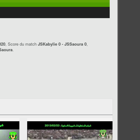
020
, Score du match
JSKabylie 0 - JSSaoura 0
,
Saoura
.