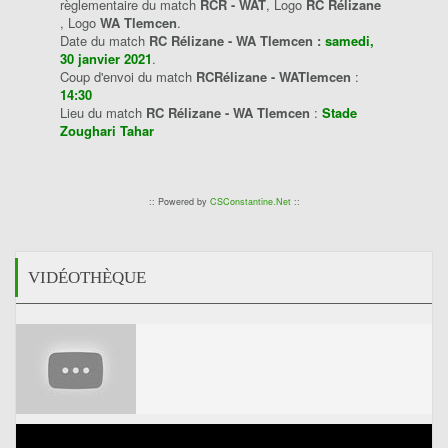
règlementaire du match
RCR - WAT
, Logo
RC Rélizane
, Logo
WA Tlemcen
.
Date du match
RC Rélizane - WA Tlemcen :
samedi,
30 janvier 2021
.
Coup d'envoi du match
RCRélizane - WATlemcen
:
14:30
Lieu du match
RC Rélizane - WA Tlemcen
:
Stade
Zoughari Tahar
:: Powered by
CSConstantine.Net
::
VIDÉOTHÈQUE