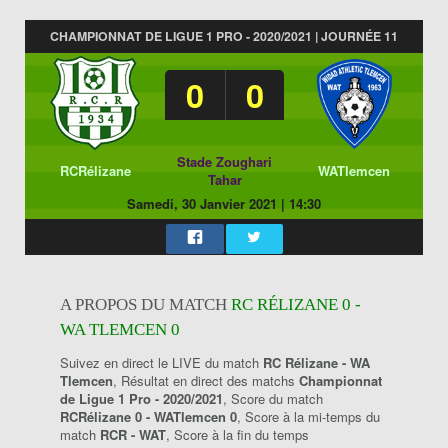
CHAMPIONNAT DE LIGUE 1 PRO - 2020/2021 | JOURNÉE 11
0
0
Stade Zoughari
RCRélizane
WATlemcen
Tahar
Samedi, 30 Janvier 2021
|
14:30
A PROPOS DU MATCH
RC RÉLIZANE 0 -
WA TLEMCEN 0
Suivez en direct le LIVE du match
RC Rélizane - WA
Tlemcen
, Résultat en direct des matchs
Championnat
de Ligue 1 Pro - 2020/2021
, Score du match
RCRélizane 0 - WATlemcen 0
, Score à la mi-temps du
match
RCR - WAT
, Score à la fin du temps