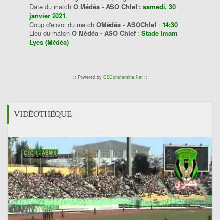
Date du match
O Médéa - ASO Chlef :
samedi, 30
janvier 2021
.
Coup d'envoi du match
OMédéa - ASOChlef
:
14:30
Lieu du match
O Médéa - ASO Chlef
:
Stade Imam
Lyes (Médéa)
:: Powered by
CSConstantine.Net
::
VIDÉOTHÈQUE