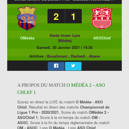
2
1
Stade Imam Lyes
OMédéa
ASOChlef
(Médéa)
Samedi, 30 Janvier 2021
|
14:30
Arbitres :
Bouslimani
,
Rachedi
,
Abane
A PROPOS DU MATCH
O MÉDÉA 2 - ASO
CHLEF 1
Suivez en direct le LIVE du match
O Médéa - ASO
Chlef
, Résultat en direct des matchs
Championnat de
Ligue 1 Pro - 2020/2021
, Score du match
OMédéa 2 -
ASOChlef 1
, Score à la mi-temps du match
OM -
ASOC
, Score à la fin du temps règlementaire du match
OM - ASOC
, Logo
O Médéa
, Logo
ASO Chlef
.