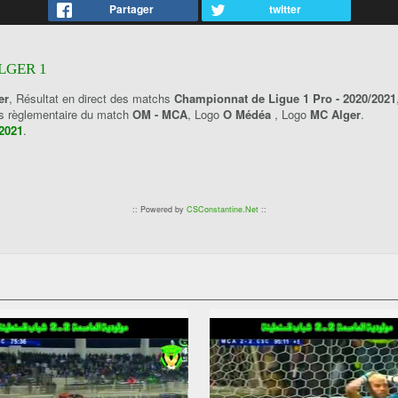
Partager
twitter
LGER 1
er
, Résultat en direct des matchs
Championnat de Ligue 1 Pro - 2020/2021
ps règlementaire du match
OM - MCA
, Logo
O Médéa
, Logo
MC Alger
.
 2021
.
:: Powered by
CSConstantine.Net
::