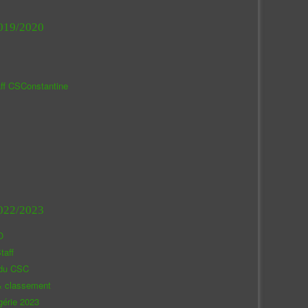
019/2020
aff CSConstantine
022/2023
O
taff
 du CSC
& classement
gérie 2023