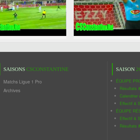
SAISONS
CSCONSTANTINE
SAISON
2
ÉQUIPE PR
Matchs Ligue 1 Pro
Résultats 
Archives
Calendrier
Effectif & S
ÉQUIPE RÉ
Effectif & S
Résultats 