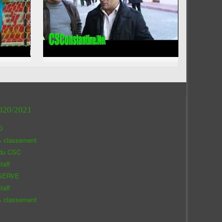
020/2021
O
& classement
 du CSC
taff
SERVE
taff
& classement