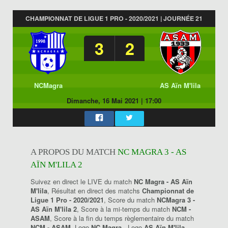
CHAMPIONNAT DE LIGUE 1 PRO - 2020/2021 | JOURNÉE 21
3
2
NCMagra
AS Aïn M'lila
Dimanche, 16 Mai 2021
|
17:00
A PROPOS DU MATCH
NC MAGRA 3 - AS
AÏN M'LILA 2
Suivez en direct le LIVE du match
NC Magra - AS Aïn
M'lila
, Résultat en direct des matchs
Championnat de
Ligue 1 Pro - 2020/2021
, Score du match
NCMagra 3 -
AS Aïn M'lila 2
, Score à la mi-temps du match
NCM -
ASAM
, Score à la fin du temps règlementaire du match
NCM - ASAM
, Logo
NC Magra
, Logo
AS Aïn M'lila
.