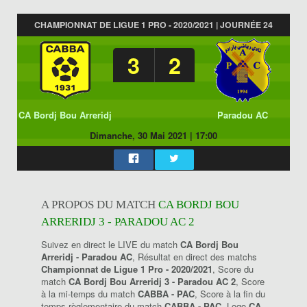
CHAMPIONNAT DE LIGUE 1 PRO - 2020/2021 | JOURNÉE 24
3
2
CA Bordj Bou Arreridj
Paradou AC
Dimanche, 30 Mai 2021
|
17:00
A PROPOS DU MATCH
CA BORDJ BOU
ARRERIDJ 3 - PARADOU AC 2
Suivez en direct le LIVE du match
CA Bordj Bou
Arreridj - Paradou AC
, Résultat en direct des matchs
Championnat de Ligue 1 Pro - 2020/2021
, Score du
match
CA Bordj Bou Arreridj 3 - Paradou AC 2
, Score
à la mi-temps du match
CABBA - PAC
, Score à la fin du
temps règlementaire du match
CABBA - PAC
, Logo
CA