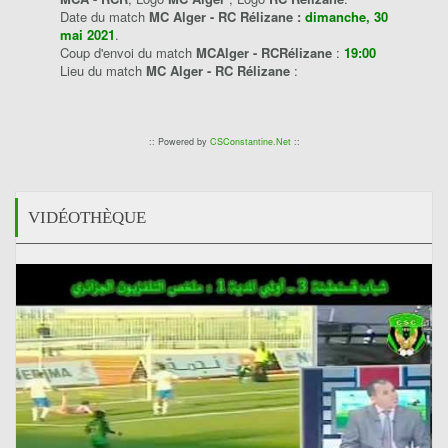
Date du match
MC Alger - RC Rélizane :
dimanche, 30
mai 2021
.
Coup d'envoi du match
MCAlger - RCRélizane
:
19:00
Lieu du match
MC Alger - RC Rélizane
:
:: Powered by
CSConstantine.Net
::
VIDÉOTHÈQUE