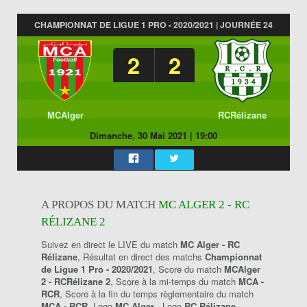
CHAMPIONNAT DE LIGUE 1 PRO - 2020/2021 | JOURNÉE 24
2
2
MCAlger
RCRélizane
Dimanche, 30 Mai 2021
|
19:00
A PROPOS DU MATCH
MC ALGER 2 - RC
RÉLIZANE 2
Suivez en direct le LIVE du match
MC Alger - RC
Rélizane
, Résultat en direct des matchs
Championnat
de Ligue 1 Pro - 2020/2021
, Score du match
MCAlger
2 - RCRélizane 2
, Score à la mi-temps du match
MCA -
RCR
, Score à la fin du temps règlementaire du match
MCA - RCR
, Logo
MC Alger
, Logo
RC Rélizane
.