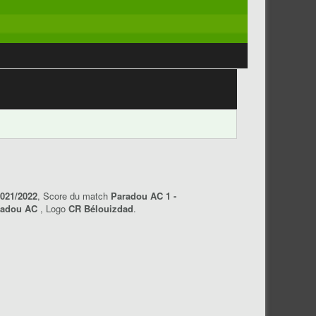
2021/2022
, Score du match
Paradou AC 1 -
radou AC
, Logo
CR Bélouizdad
.