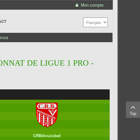
Mon compte
ACT
inois
NNAT DE LIGUE 1 PRO -
Top
CRBélouizdad