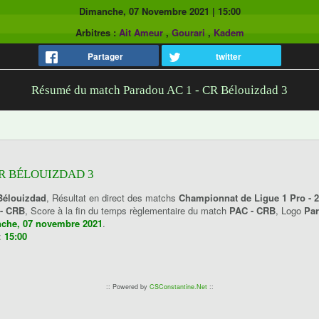
Dimanche, 07 Novembre 2021
|
15:00
Arbitres :
Ait Ameur
,
Gourari
,
Kadem
Partager
twitter
Résumé du match Paradou AC 1 - CR Bélouizdad 3
CR BÉLOUIZDAD 3
Bélouizdad
, Résultat en direct des matchs
Championnat de Ligue 1 Pro - 
- CRB
, Score à la fin du temps règlementaire du match
PAC - CRB
, Logo
Pa
che, 07 novembre 2021
.
:
15:00
:: Powered by
CSConstantine.Net
::