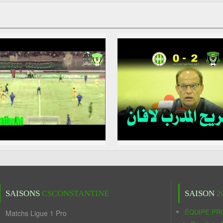
SAISONS
CSCONSTANTINE
SAISON
2
ÉQUIPE PR
Matchs Ligue 1 Pro