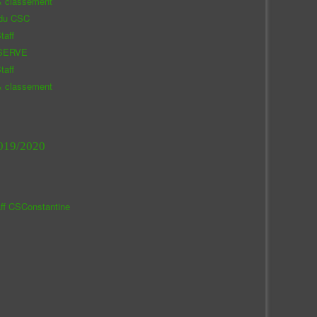
& classement
 du CSC
taff
SERVE
taff
& classement
019/2020
aff CSConstantine