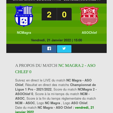
2
0
NCMagra
ASOChlef
Vendredi, 21 Janvier 2022
|
15:00
A PROPOS DU MATCH
NC MAGRA 2 - ASO
CHLEF 0
Suivez en direct le LIVE du match
NC Magra - ASO
Chlef
, Résultat en direct des matchs
Championnat de
Ligue 1 Pro - 2021/2022
, Score du match
NCMagra 2 -
ASOChlef 0
, Score à la mi-temps du match
NCM -
ASOC
, Score à la fin du temps règlementaire du match
NCM - ASOC
, Logo
NC Magra
, Logo
ASO Chlef
.
Date du match
NC Magra - ASO Chlef :
vendredi, 21
janvier 2022
.