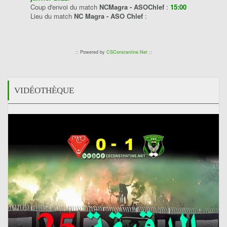
Coup d'envoi du match
NCMagra - ASOChlef
:
15:00
Lieu du match
NC Magra - ASO Chlef
:
:: Powered by
CSConstantine.Net
::
VIDÉOTHÈQUE