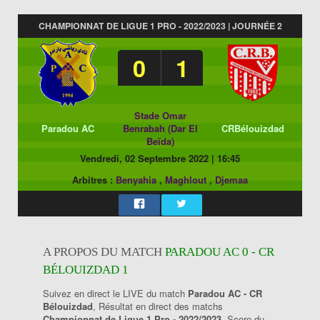
CHAMPIONNAT DE LIGUE 1 PRO - 2022/2023 | JOURNÉE 2
0
1
Stade Omar
Paradou AC
Benrabah (Dar El
CRBélouizdad
Beïda)
Vendredi, 02 Septembre 2022
|
16:45
Arbitres :
Benyahia
,
Maghlout
,
Djemaa
A PROPOS DU MATCH
PARADOU AC 0 - CR
BÉLOUIZDAD 1
Suivez en direct le LIVE du match
Paradou AC - CR
Bélouizdad
, Résultat en direct des matchs
Championnat de Ligue 1 Pro - 2022/2023
, Score du