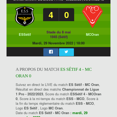
4
0
Stade du 8 mai
ESSétif
MCOran
1945 (Sétif)
Mardi, 29 Novembre 2022
|
18:00
A PROPOS DU MATCH
ES SÉTIF 4 - MC
ORAN 0
Suivez en direct le LIVE du match
ES Sétif - MC Oran
,
Résultat en direct des matchs
Championnat de Ligue
1 Pro - 2022/2023
, Score du match
ESSétif 4 - MCOran
0
, Score à la mi-temps du match
ESS - MCO
, Score à
la fin du temps règlementaire du match
ESS - MCO
,
Logo
ES Sétif
, Logo
MC Oran
.
Date du match
ES Sétif - MC Oran :
mardi, 29