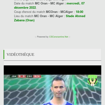
Date du match
MC Oran - MC Alger :
mercredi, 07
décembre 2022
.
Coup d'envoi du match
MCOran - MCAlger
:
18:00
Lieu du match
MC Oran - MC Alger
:
Stade Ahmed
Zabana (Oran)
:: Powered by
CSConstantine.Net
::
VIDÉOTHÈQUE