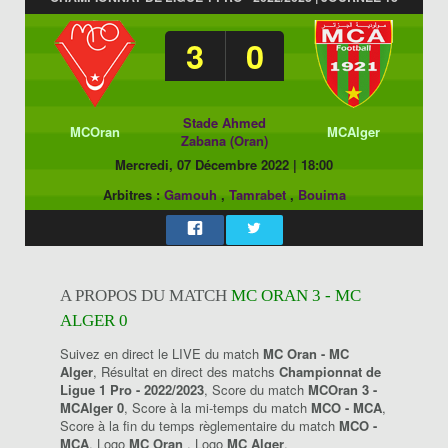
3
0
Stade Ahmed
MCOran
MCAlger
Zabana (Oran)
Mercredi, 07 Décembre 2022
|
18:00
Arbitres :
Gamouh
,
Tamrabet
,
Bouima
A PROPOS DU MATCH
MC ORAN 3 - MC
ALGER 0
Suivez en direct le LIVE du match
MC Oran - MC
Alger
, Résultat en direct des matchs
Championnat de
Ligue 1 Pro - 2022/2023
, Score du match
MCOran 3 -
MCAlger 0
, Score à la mi-temps du match
MCO - MCA
,
Score à la fin du temps règlementaire du match
MCO -
MCA
, Logo
MC Oran
, Logo
MC Alger
.