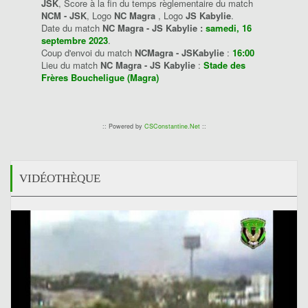
JSK
, Score à la fin du temps règlementaire du match
NCM - JSK
, Logo
NC Magra
, Logo
JS Kabylie
.
Date du match
NC Magra - JS Kabylie :
samedi, 16
septembre 2023
.
Coup d'envoi du match
NCMagra - JSKabylie
:
16:00
Lieu du match
NC Magra - JS Kabylie
:
Stade des
Frères Boucheligue (Magra)
:: Powered by
CSConstantine.Net
::
VIDÉOTHÈQUE