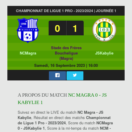
CHAMPIONNAT DE LIGUE 1 PRO - 2023/2024 | JOURNÉE 1
0
1
Stade des Frères
NCMagra
Boucheligue
JSKabylie
(Magra)
Samedi, 16 Septembre 2023
|
16:00
A PROPOS DU MATCH
NC MAGRA 0 - JS
KABYLIE 1
Suivez en direct le LIVE du match
NC Magra - JS
Kabylie
, Résultat en direct des matchs
Championnat
de Ligue 1 Pro - 2023/2024
, Score du match
NCMagra
0 - JSKabylie 1
, Score à la mi-temps du match
NCM -